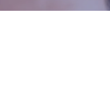
Devino Membru
al proiectului dr10.ro
Susținem sistemul medical din România și
recâștigarea încrederii în actul medical
românesc. Sprijinim cadrele medicale să
devină mai empatice și mai aproape de
nevoile pacientului. Construim o comunitate
puternică menită să promoveze inovația în
domeniul medical.