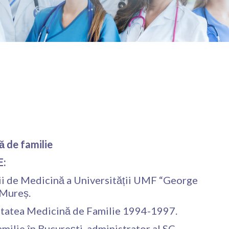
ă de familie
E:
ii de Medicină a Universității UMF “George
 Mureș.
litatea Medicină de Familie 1994-1997.
amilie în București, administrator al SC