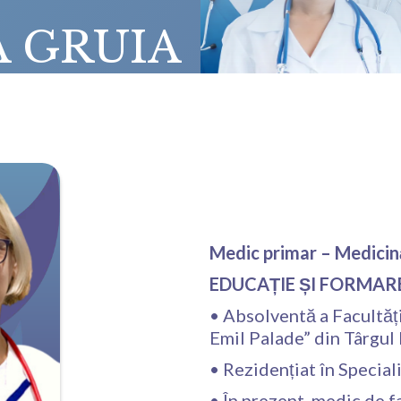
A GRUIA
Medic primar – Medicin
EDUCAȚIE ȘI FORMAR
• Absolventă a Facultăț
Emil Palade” din Târgul
• Rezidențiat în Specia
• În prezent, medic de f