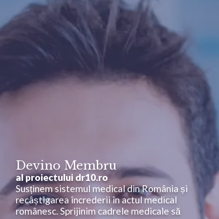
Devino Membru
al proiectului dr10.ro
Susținem sistemul medical din România și
recâștigarea încrederii în actul medical
românesc. Sprijinim cadrele medicale să