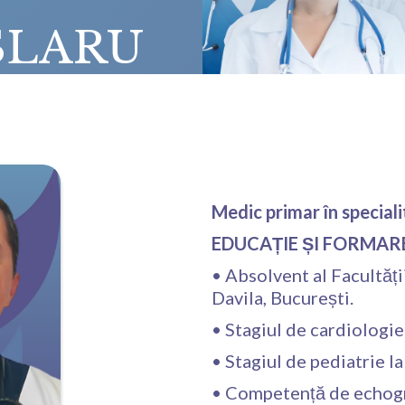
ÎSLARU
Medic primar în special
EDUCAȚIE ȘI FORMAR
• Absolvent al Facultăț
Davila, București.
• Stagiul de cardiologie
• Stagiul de pediatrie la
• Competență de echogr