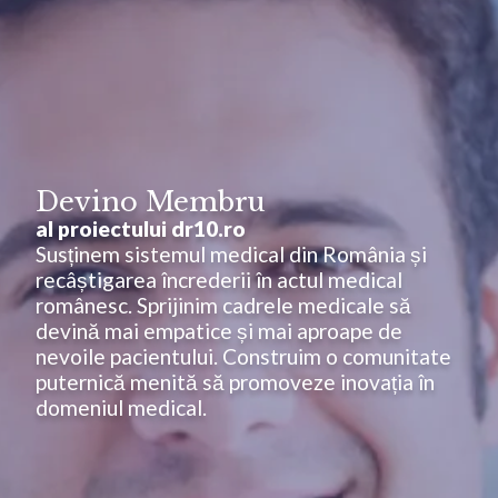
Devino Membru
al proiectului dr10.ro
Susținem sistemul medical din România și
recâștigarea încrederii în actul medical
românesc. Sprijinim cadrele medicale să
devină mai empatice și mai aproape de
nevoile pacientului. Construim o comunitate
puternică menită să promoveze inovația în
domeniul medical.