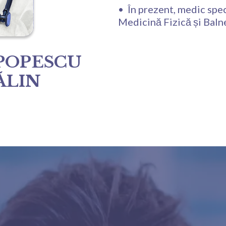
•⁠ ⁠ ⁠În prezent, medic sp
Medicină Fizică și Baln
POPESCU
ĂLIN