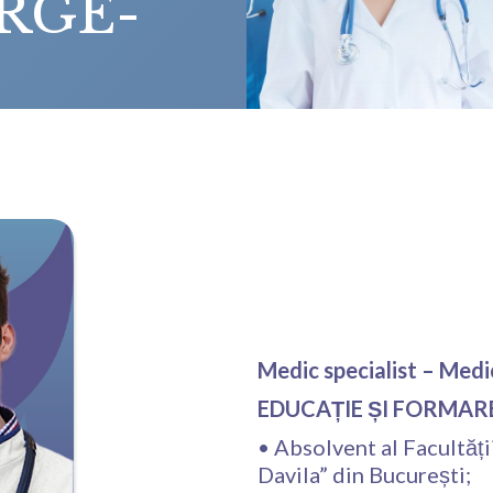
RGE-
Medic specialist – Medic
EDUCAȚIE ȘI FORMAR
•⁠ ⁠Absolvent al Facult
Davila” din București;