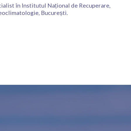
ecialist în Institutul Național de Recuperare,
eoclimatologie, București.