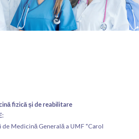
ină fizică și de reabilitare
E:
ății de Medicină Generală a UMF “Carol