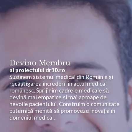
Devino Membru
al proiectului dr10.ro
Susținem sistemul medical din România și
recâștigarea încrederii în actul medical
românesc. Sprijinim cadrele medicale să
devină mai empatice și mai aproape de
nevoile pacientului. Construim o comunitate
puternică menită să promoveze inovația în
domeniul medical.