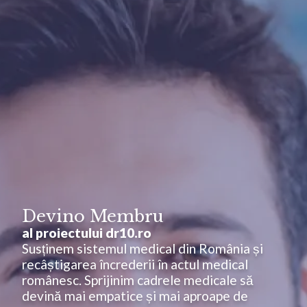
Devino Membru
al proiectului dr10.ro
Susținem sistemul medical din România și
recâștigarea încrederii în actul medical
românesc. Sprijinim cadrele medicale să
devină mai empatice și mai aproape de