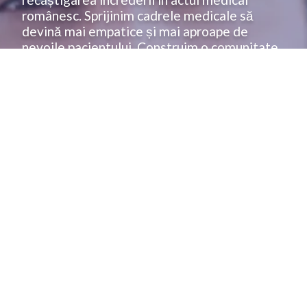
românesc. Sprijinim cadrele medicale să
devină mai empatice și mai aproape de
nevoile pacientului. Construim o comunitate
puternică menită să promoveze inovația în
domeniul medical.