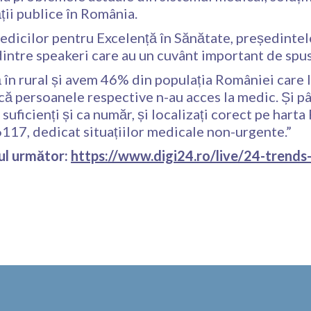
ții publice în România.
edicilor pentru Excelență în Sănătate, președinte
 dintre speakeri care au un cuvânt important de spu
n rural și avem 46% din populația României care loc
acă persoanele respective n-au acces la medic. Și 
 suficienți și ca număr, și localizați corect pe harta
117, dedicat situațiilor medicale non-urgente.”
ul următor:
https://www.digi24.ro/live/24-trends