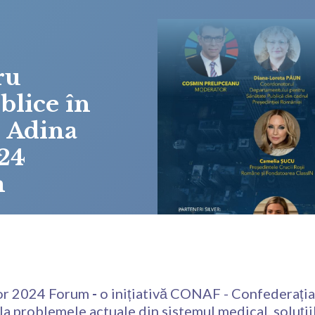
ru
blice în
. Adina
 24
m
 for 2024 Forum
-
o inițiativă CONAF - Confederația
a problemele actuale din sistemul medical, soluțiile