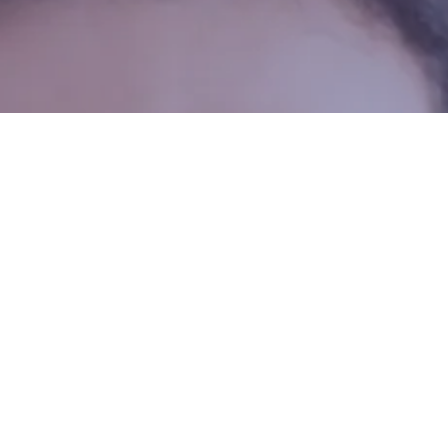
Devino Membru
al proiectului dr10.ro
Susținem sistemul medical din România și
recâștigarea încrederii în actul medical
românesc. Sprijinim cadrele medicale să
devină mai empatice și mai aproape de
nevoile pacientului. Construim o comunitate
puternică menită să promoveze inovația în
domeniul medical.