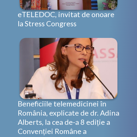
eTELEDOC, invitat de onoare
la Stress Congress
Beneficiile telemedicinei în
România, explicate de dr. Adina
Alberts, la cea de-a 8 ediție a
Convenției Române a