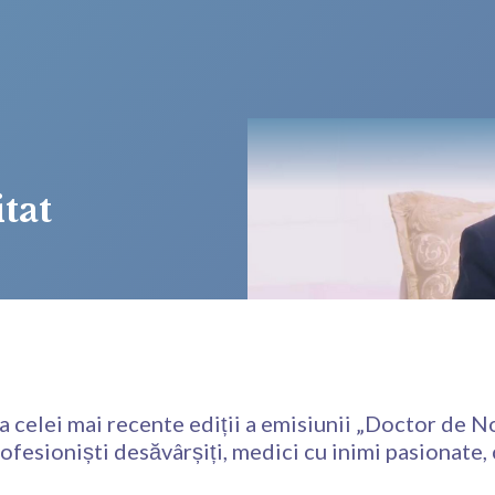
tat
rea celei mai recente ediții a emisiunii „Doctor de
fesioniști desăvârșiți, medici cu inimi pasionate, 